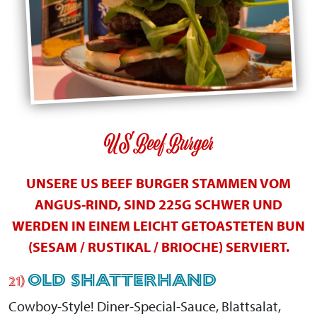
US Beef Burger
UNSERE US BEEF BURGER STAMMEN VOM
ANGUS-RIND, SIND 225G SCHWER UND
WERDEN IN EINEM LEICHT GETOASTETEN BUN
(SESAM / RUSTIKAL / BRIOCHE) SERVIERT.
OLD SHATTERHAND
21)
Cowboy-Style! Diner-Special-Sauce, Blattsalat,